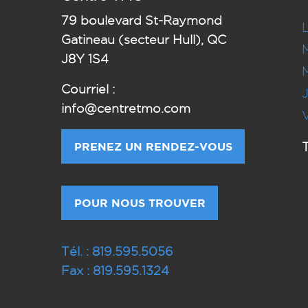
79
boulevard St-Raymond
Gatineau (secteur Hull), QC
J8Y 1S4
Courriel :
info@centretmo.com
PRENEZ UN RENDEZ-VOUS
T
POUR NOUS TROUVER
Tél. : 819.595.5056
Fax : 819.595.1324