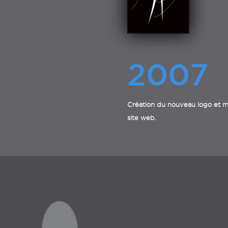
2007
Création du nouveau logo et m
site web.