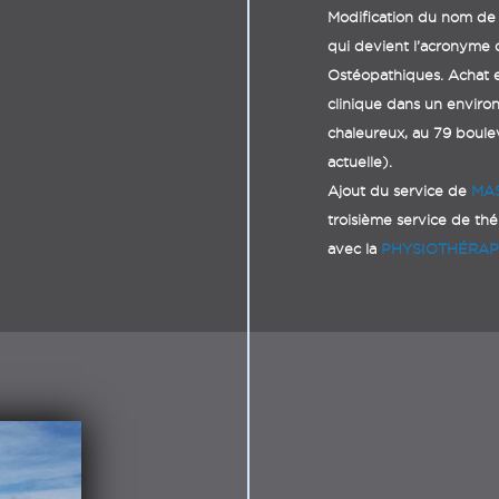
Modification du nom de 
qui devient l’acronyme
O
stéopathiques. Achat
clinique dans un enviro
chaleureux, au 79 boul
actuelle).
Ajout du service de
MA
troisième service de th
avec la
PHYSIOTHÉRAP