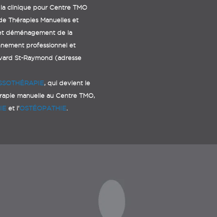
la clinique pour
Centre TMO
 de
T
hérapies
M
anuelles et
 et déménagement de la
nnement professionnel et
evard St-Raymond (adresse
SSOTHÉRAPIE
, qui devient le
érapie manuelle au Centre TMO,
IE
et l’
OSTÉOPATHIE
.