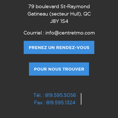
79
boulevard St-Raymond
Gatineau (secteur Hull), QC
J8Y 1S4
Courriel : info@centretmo.com
PRENEZ UN RENDEZ-VOUS
POUR NOUS TROUVER
Tél. : 819.595.5056
Fax : 819.595.1324