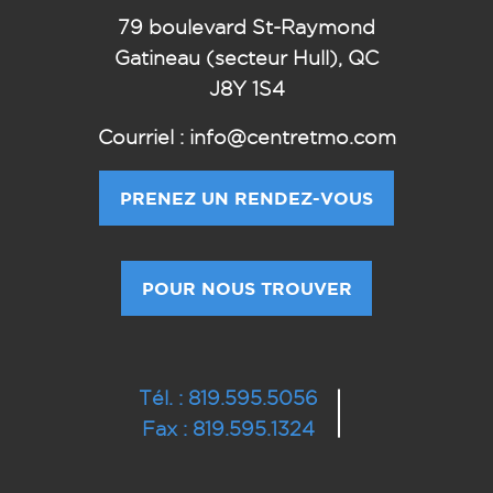
79
boulevard St-Raymond
Gatineau (secteur Hull), QC
J8Y 1S4
Courriel : info@centretmo.com
PRENEZ UN RENDEZ-VOUS
POUR NOUS TROUVER
Tél. : 819.595.5056
Fax : 819.595.1324