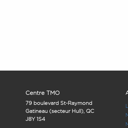
Centre TMO
A
79
boulevard St-Raymond
Gatineau (secteur Hull), QC
J8Y 1S4