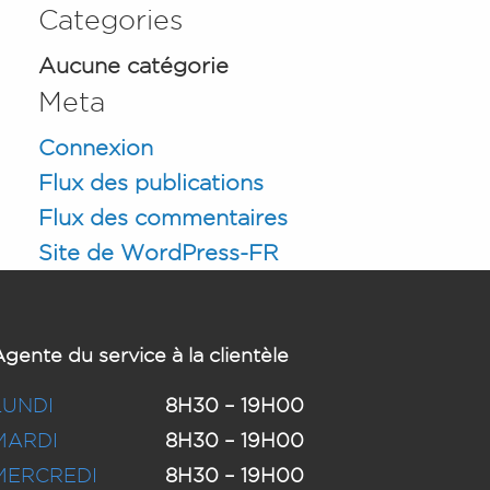
Categories
Aucune catégorie
Meta
Connexion
Flux des publications
Flux des commentaires
Site de WordPress-FR
gente du service à la clientèle
LUNDI
8H30 – 19H00
MARDI
8H30 – 19H00
MERCREDI
8H30 – 19H00