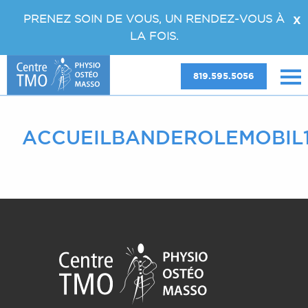
PRENEZ SOIN DE VOUS, UN RENDEZ-VOUS À
X
LA FOIS.
819.595.5056
ACCUEILBANDEROLEMOBIL