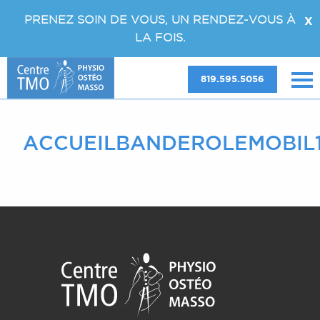
PRENEZ SOIN DE VOUS, UN RENDEZ-VOUS À
X
LA FOIS.
819.595.5056
ACCUEILBANDEROLEMOBIL