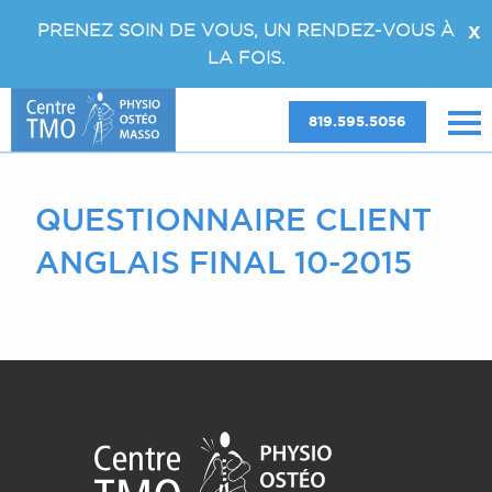
PRENEZ SOIN DE VOUS, UN RENDEZ-VOUS À
X
LA FOIS.
819.595.5056
QUESTIONNAIRE CLIENT
ANGLAIS FINAL 10-2015